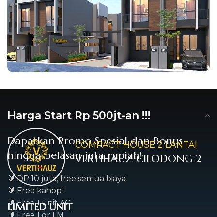
Harga Start Rp 500jt-an !!!
Dapatkan Promo Spesial dan Bonus
COMPACT HOUSE 2 LANTAI
hingga belasan juta rupiah!
VERTIHAUZ CILODONG 2
🔰 DP 10 juta, free semua biaya
🔰 Free kanopi
🔰 Free 1 unit AC
LIMITED UNIT
🔰 Free 1 gr LM