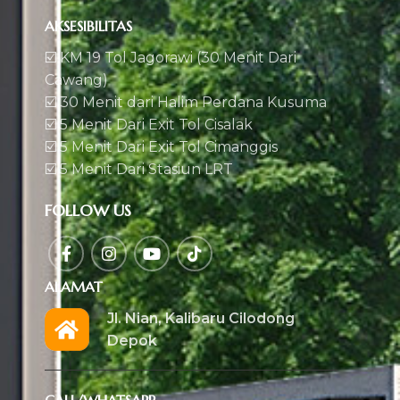
AKSESIBILITAS
☑️ KM 19 Tol Jagorawi (30 Menit Dari
Cawang)
☑️ 30 Menit dari Halim Perdana Kusuma
☑️ 5 Menit Dari Exit Tol Cisalak
☑️ 5 Menit Dari Exit Tol Cimanggis
☑️ 5 Menit Dari Stasiun LRT
FOLLOW US
ALAMAT
Jl. Nian, Kalibaru Cilodong
Depok
CALL/WHATSAPP