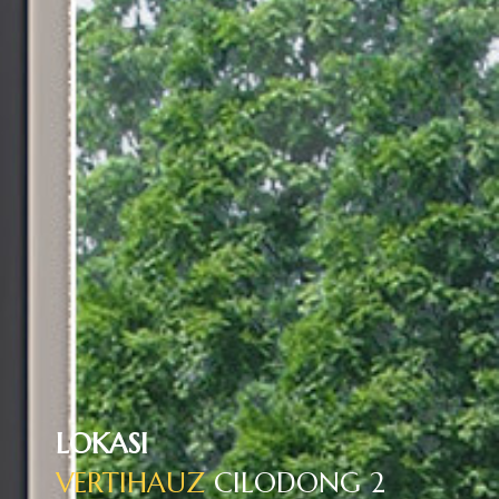
LOKASI
VERTIHAUZ
CILODONG 2