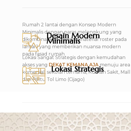
Rumah 2 lantai dengan Konsep Modern
Minimalis dengan paras melengkung yang
Desain Modern
Minimalis
dikombinasikan dengan material roster pada
lantai 1 yang memberikan nuansa modern
pada fasad rumah
Lokasi Sangat Strategis dengan kemudahan
akses yang
DEKAT KEMANA AJA
menuju area
Lokasi Strategis
komersial, sekolah ternama, Rumah Sakit, Mall
dan Pintu Tol Limo (Cijago)