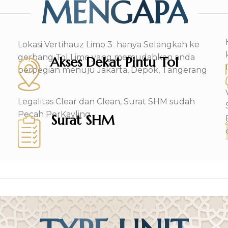
MENGAPA
Lokasi Vertihauz Limo 3 hanya Selangkah ke
gerbang Tol Limo yang memudahkan anda
Akses Dekat Pintu Tol
berpegian menuju Jakarta, Depok, Tangerang
Legalitas Clear dan Clean, Surat SHM sudah
Pecah PerKavling
Surat SHM