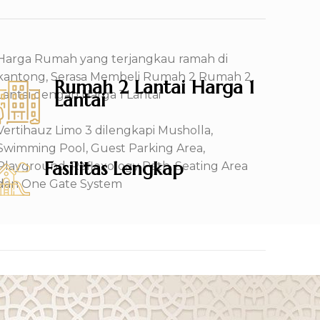
Harga Rumah yang terjangkau ramah di
kantong, Serasa Membeli Rumah 2 Rumah 2
Rumah 2 Lantai Harga 1
Lantai dengan Harga 1 Lantai
Lantai
Vertihauz Limo 3 dilengkapi Musholla,
Swimming Pool, Guest Parking Area,
Fasilitas Lengkap
Playground, Reflexology Path, Seating Area
dan One Gate System